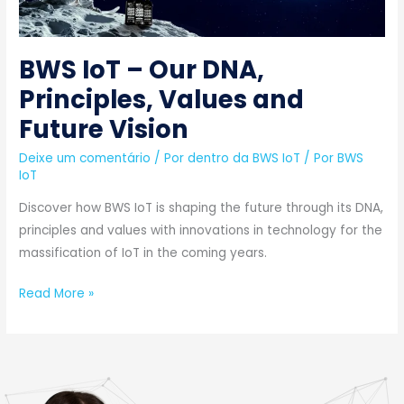
and
Future
BWS IoT – Our DNA,
Vision
Principles, Values ​​and
Future Vision
Deixe um comentário
/
Por dentro da BWS IoT
/ Por
BWS
IoT
Discover how BWS IoT is shaping the future through its DNA,
principles and values ​​with innovations in technology for the
massification of IoT in the coming years.
Read More »