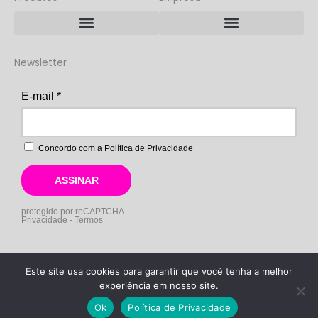
i
r
o
e
n
a
k
m
Rastreador BWS LoRaP2P/LoRaWAN
Rastreador BWS NB-IoT + LoRa
Newsletter
Este site usa cookies para garantir que você tenha a melhor
Copyright © 2026 BWS IoT
experiência em nosso site.
Ok
Política de Privacidade
Desenvolvido por HyTrade
Marketing & Vendas B2B