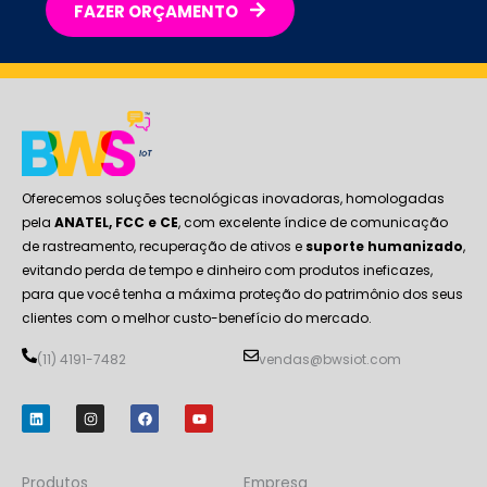
FAZER ORÇAMENTO
Oferecemos soluções tecnológicas inovadoras, homologadas
pela
ANATEL, FCC e CE
, com excelente índice de comunicação
de rastreamento, recuperação de ativos e
suporte humanizado
,
evitando perda de tempo e dinheiro com produtos ineficazes,
para que você tenha a máxima proteção do patrimônio dos seus
clientes com o melhor custo-benefício do mercado.
(11) 4191-7482
vendas@bwsiot.com
L
I
F
Y
i
n
a
o
n
s
c
u
k
t
e
t
e
a
b
u
d
g
o
b
Produtos
Empresa