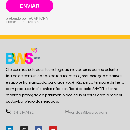
Oferecemos soluções tecnológicas inovadoras com excelente
índice de comunicação de rastreamento, recuperação de ativos
e suporte humanizado, para que você não perca tempo e dinheiro
com produtos ineficientes não certificados pela ANATEL e tenha
máxima proteção do patrimônio dos seus clientes com o melhor
custo-benefício do mercado.
(11) 4191-7482
vendas@bwsiot.com
L
I
F
Y