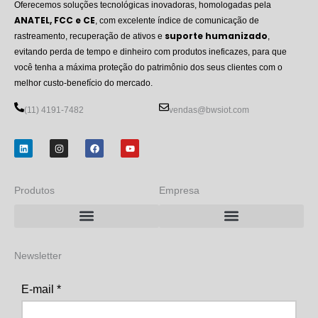
Oferecemos soluções tecnológicas inovadoras, homologadas pela
ANATEL, FCC e CE
, com excelente índice de comunicação de
suporte humanizado
rastreamento, recuperação de ativos e
,
evitando perda de tempo e dinheiro com produtos ineficazes, para que
você tenha a máxima proteção do patrimônio dos seus clientes com o
melhor custo-benefício do mercado.
(11) 4191-7482
vendas@bwsiot.com
L
I
F
Y
i
n
a
o
n
s
c
u
k
t
e
t
e
a
b
u
d
g
o
b
Produtos
Empresa
i
r
o
e
n
a
k
m
Rastreador BWS LoRaP2P/LoRaWAN
Rastreador BWS NB-IoT + LoRa
Newsletter