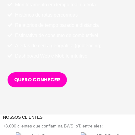
Monitoramento em tempo real da frota
Histórico de rotas percorridas
Relatórios de tempo parado e distância
Estimativa de consumo de combustível
Alertas de cerca geográfica (geofencing)
Dashboard Web e Mobile intuitivo
QUERO CONHECER
NOSSOS CLIENTES
+3.000 clientes que confiam na BWS IoT, entre eles: