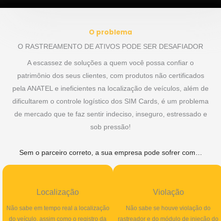
O problema
O RASTREAMENTO DE ATIVOS PODE SER DESAFIADOR
A escassez de soluções a quem você possa confiar o
patrimônio dos seus clientes, com produtos não certificados
pela ANATEL e ineficientes na localização de veículos, além de
dificultarem o controle logístico dos SIM Cards, é um problema
de mercado que te faz sentir indeciso, inseguro, estressado e
sob pressão!
Sem o parceiro correto, a sua empresa pode sofrer com…
Localização
Violação
Não sabe em tempo real a localização
Não sabe se houve violação do
do veículo, assim como o registro da
rastreador e do módulo de injeção do