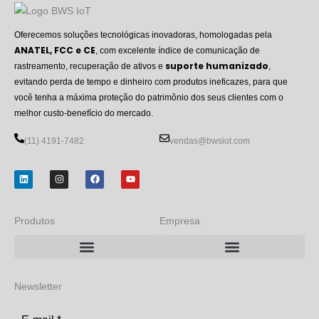
Oferecemos soluções tecnológicas inovadoras, homologadas pela
ANATEL, FCC e CE
, com excelente índice de comunicação de
suporte humanizado
rastreamento, recuperação de ativos e
,
evitando perda de tempo e dinheiro com produtos ineficazes, para que
você tenha a máxima proteção do patrimônio dos seus clientes com o
melhor custo-benefício do mercado.
(11) 4191-7482
vendas@bwsiot.com
L
I
F
Y
i
n
a
o
n
s
c
u
k
t
e
t
e
a
b
u
d
g
o
b
Produtos
Empresa
i
r
o
e
n
a
k
m
Rastreador BWS LoRaP2P/LoRaWAN
Rastreador BWS NB-IoT + LoRa
Newsletter