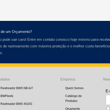
a de um Orçamento?
o pode sair caro! Entre em contato conosco hoje mesmo para recebe
s de rastreamento com máxima proteção e o melhor custo-benefício
o.
odutos
Empresa
New
Rastreador BWS NB-IoT
Quem Somos
BWFleets
Catálogo de
Produtos
Rastreador BWS 4G/2G
Orçamento