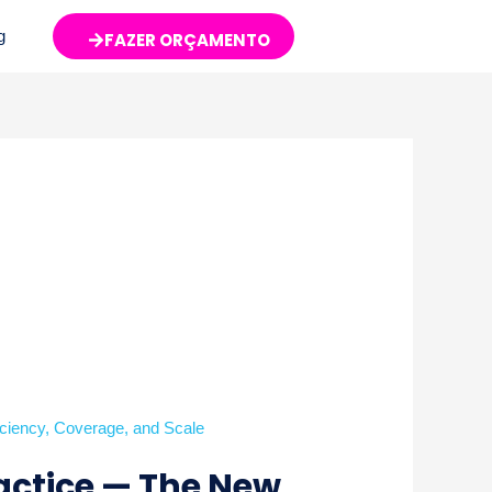
g
FAZER ORÇAMENTO
actice — The New