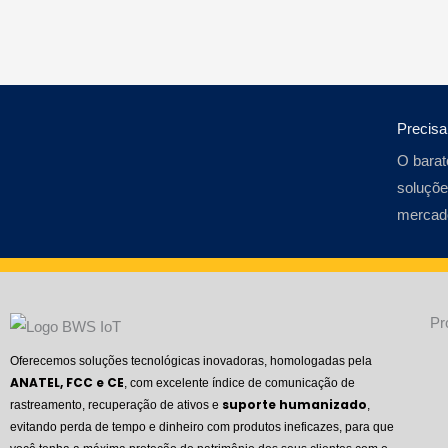
and
Scale
Precis
O barat
soluçõe
mercad
Pr
Oferecemos soluções tecnológicas inovadoras, homologadas pela
ANATEL, FCC e CE
, com excelente índice de comunicação de
suporte humanizado
rastreamento, recuperação de ativos e
,
evitando perda de tempo e dinheiro com produtos ineficazes, para que