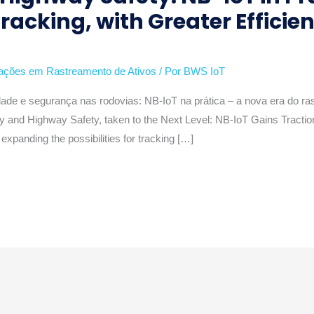
 Tracking, with Greater Effici
vações em Rastreamento de Ativos
/ Por
BWS IoT
ade e segurança nas rodovias: NB-IoT na prática – a nova era do ra
y and Highway Safety, taken to the Next Level: NB-IoT Gains Traction 
expanding the possibilities for tracking […]