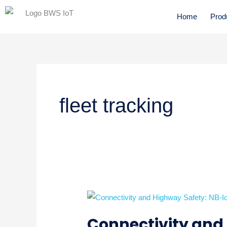
Ir
Home
Prod
para
o
conteúdo
fleet tracking
Connectivity
and
Connectivity and 
Highway