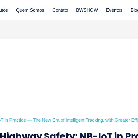
utos
Quem Somos
Contato
BWSHOW
Eventos
Blo
Highway Safety: NB-IoT in Pr