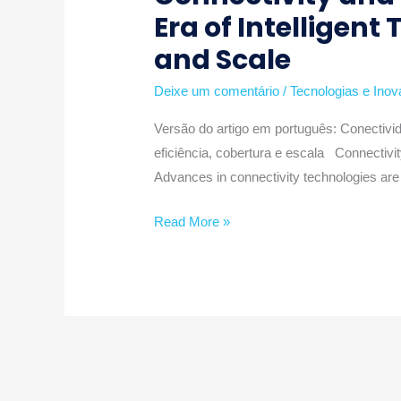
Era of Intelligent
Safety:
NB-
and Scale
IoT
in
Deixe um comentário
/
Tecnologias e Ino
Practice
Versão do artigo em português: Conectivid
—
eficiência, cobertura e escala Connectivit
The
Advances in connectivity technologies are 
New
Era
Read More »
of
Intelligent
Tracking,
with
Greater
Efficiency,
Coverage,