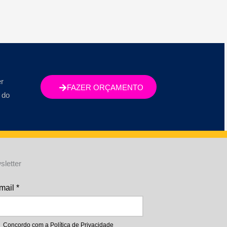
r
FAZER ORÇAMENTO
 do
sletter