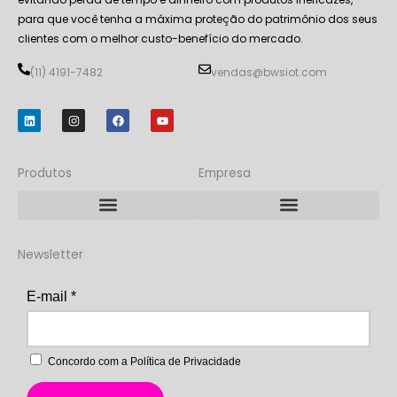
para que você tenha a máxima proteção do patrimônio dos seus
clientes com o melhor custo-benefício do mercado.
(11) 4191-7482
vendas@bwsiot.com
L
I
F
Y
i
n
a
o
n
s
c
u
k
t
e
t
e
a
b
u
d
g
o
b
Produtos
Empresa
i
r
o
e
n
a
k
m
Rastreador BWS LoRaP2P/LoRaWAN
Rastreador BWS NB-IoT + LoRa
Newsletter