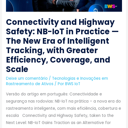
Practice
—
The
Connectivity and Highway
New
Safety: NB-IoT in Practice —
Era
The New Era of Intelligent
of
Intelligent
Tracking, with Greater
Tracking,
Efficiency, Coverage, and
with
Scale
Greater
Efficiency,
Deixe um comentário
/
Tecnologias e Inovações em
Coverage,
Rastreamento de Ativos
/ Por
BWS IoT
and
Versão do artigo em português: Conectividade e
Scale
segurança nas rodovias: NB-IoT na prática – a nova era do
rastreamento inteligente, com mais eficiência, cobertura e
escala Connectivity and Highway Safety, taken to the
Next Level: NB-IoT Gains Traction as an Alternative for