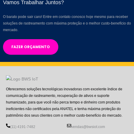
Vamos Trabalhar Juntos?
O barato pode sair caro! Entre em contato conosco hoje mesmo para receber
soluções de rastreamento com máxima proteção e o melhor custo-benefício do
mercado.
FAZER ORÇAMENTO
Oferecemos soluções tecnológicas inovadoras com excelente índice de
comunicação de rastreamento, recuperação de ativos e suporte
humanizado, para que você não perca tempo e dinheiro com produtos
ineficientes não certificados pela ANATEL e tenha máxima proteção do
patrimônio dos seus clientes com o melhor custo-benefício do mercado.
(11) 4191-7482
vendas@bwsiot.com