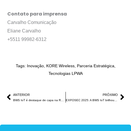
Contato para imprensa
Carvalho Comunicação
Eliane Carvalho
+5511 99982-6312
Tags:
Inovação
,
KORE Wireless
,
Parceria Estratégica
,
Tecnologias LPWA
Anterior
Pr
ANTERIOR
PRÓXIMO
BWS IoT é destaque de capa na Revista Segurança Eletrônica
EXPOSEC 2025: A BWS IoT brilhou e você faz parte desse sucesso