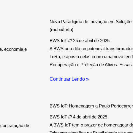
P
P
P
P
P
á
á
á
á
á
Novo Paradigma de Inovação em Soluções 
g
g
g
g
g
(roubo/furto)
i
i
i
i
i
BWS IoT
25 de abril de 2025
n
n
n
n
n
A BWS acredita no potencial transformad
e, economia e
a
a
a
a
a
LoRa, e aposta nelas como uma nova tendê
Recuperação e Proteção de Ativos. Essas 
Continuar Lendo »
BWS IoT: Homenagem a Paulo Portocarrero
BWS IoT
4 de abril de 2025
A BWS IoT tem o prazer de homenagear doi
 contratação de
Telecomunicações no Brasil desde os anos 