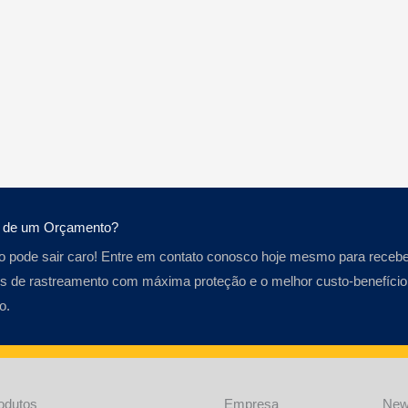
a de um Orçamento?
o pode sair caro! Entre em contato conosco hoje mesmo para recebe
s de rastreamento com máxima proteção e o melhor custo-benefício
o.
odutos
Empresa
New