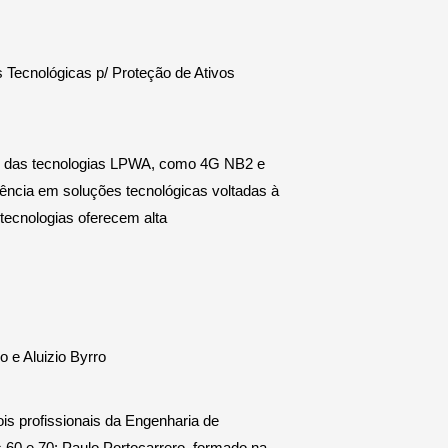
Tecnológicas p/ Proteção de Ativos
or das tecnologias LPWA, como 4G NB2 e
ncia em soluções tecnológicas voltadas à
tecnologias oferecem alta
 e Aluizio Byrro
s profissionais da Engenharia de
60 e 70: Paulo Portocarrero, formado na