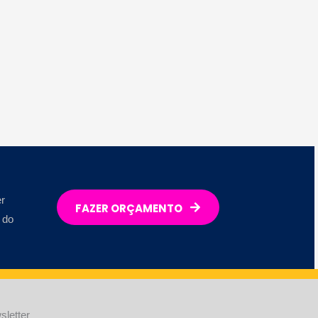
r
FAZER ORÇAMENTO
 do
sletter