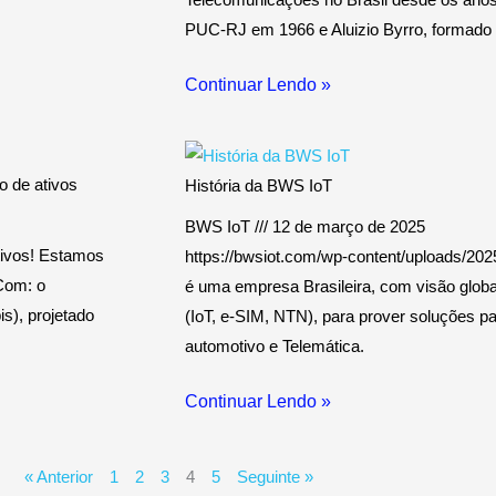
PUC-RJ em 1966 e Aluizio Byrro, formad
Continuar Lendo »
 de ativos
História da BWS IoT
BWS IoT
12 de março de 2025
tivos! Estamos
https://bwsiot.com/wp-content/uploads
Com: o
é uma empresa Brasileira, com visão globa
s), projetado
(IoT, e-SIM, NTN), para prover soluções 
automotivo e Telemática.
Continuar Lendo »
« Anterior
1
2
3
4
5
Seguinte »