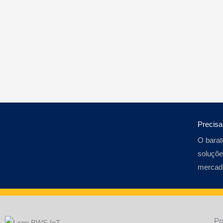
Precis
O barat
soluçõe
mercad
Pr