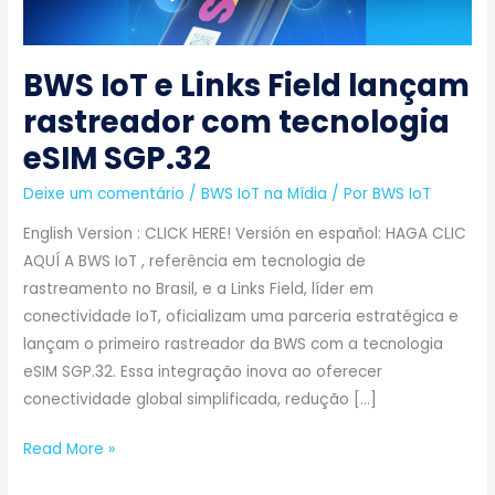
com
tecnologia
eSIM
BWS IoT e Links Field lançam
SGP.32
rastreador com tecnologia
eSIM SGP.32
Deixe um comentário
/
BWS IoT na Mídia
/ Por
BWS IoT
English Version : CLICK HERE! Versión en español: HAGA CLIC
AQUÍ A BWS IoT , referência em tecnologia de
rastreamento no Brasil, e a Links Field, líder em
conectividade IoT, oficializam uma parceria estratégica e
lançam o primeiro rastreador da BWS com a tecnologia
eSIM SGP.32. Essa integração inova ao oferecer
conectividade global simplificada, redução […]
Read More »