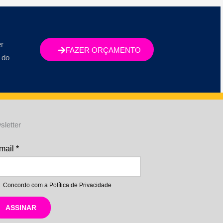
r
FAZER ORÇAMENTO
 do
sletter