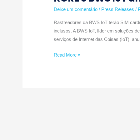
IoT
Deixe um comentário
/
Press Releases
/ 
anunciam
Rastreadores da BWS IoT terão SIM card
parceria
inclusos. A BWS IoT, líder em soluções d
serviços de Internet das Coisas (IoT), an
Read More »