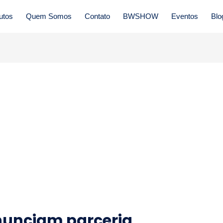
utos
Quem Somos
Contato
BWSHOW
Eventos
Blo
nunciam parceria