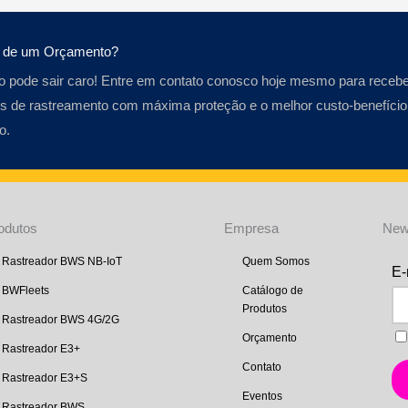
a de um Orçamento?
o pode sair caro! Entre em contato conosco hoje mesmo para recebe
s de rastreamento com máxima proteção e o melhor custo-benefício
o.
odutos
Empresa
New
Rastreador BWS NB-IoT
Quem Somos
BWFleets
Catálogo de
Produtos
Rastreador BWS 4G/2G
Orçamento
Rastreador E3+
Contato
Rastreador E3+S
Eventos
Rastreador BWS