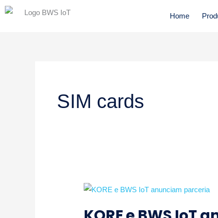
Ir
Home
Prod
para
o
conteúdo
SIM cards
KORE
e
KORE e BWS IoT a
BWS