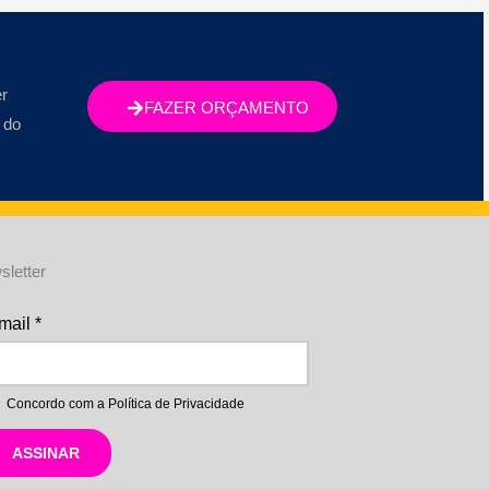
r
FAZER ORÇAMENTO
 do
sletter