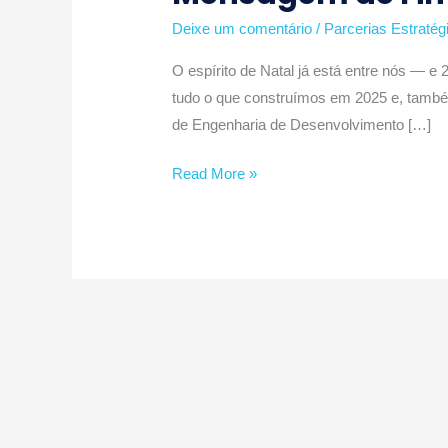
de
Deixe um comentário
/
Parcerias Estratég
Ano
O espírito de Natal já está entre nós — 
–
tudo o que construímos em 2025 e, tamb
BWS
de Engenharia de Desenvolvimento […]
IoT
Read More »