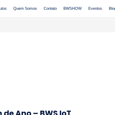
utos
Quem Somos
Contato
BWSHOW
Eventos
Blo
 de Ano – BWS IoT