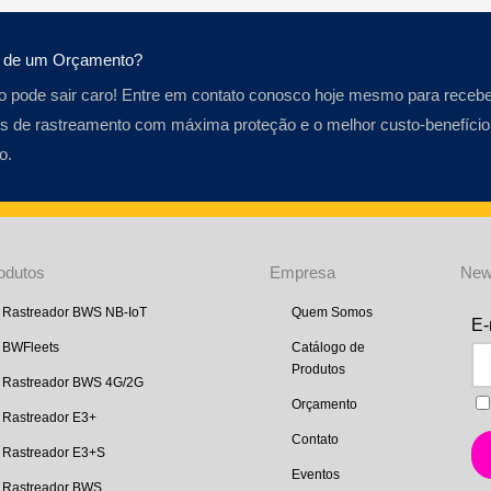
a de um Orçamento?
o pode sair caro! Entre em contato conosco hoje mesmo para recebe
s de rastreamento com máxima proteção e o melhor custo-benefício
o.
odutos
Empresa
New
Rastreador BWS NB-IoT
Quem Somos
BWFleets
Catálogo de
Produtos
Rastreador BWS 4G/2G
Orçamento
Rastreador E3+
Contato
Rastreador E3+S
Eventos
Rastreador BWS