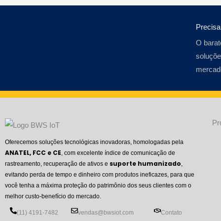
Precis
O barat
soluçõe
mercad
Pr
Oferecemos soluções tecnológicas inovadoras, homologadas pela
ANATEL, FCC e CE
, com excelente índice de comunicação de
suporte humanizado
rastreamento, recuperação de ativos e
,
evitando perda de tempo e dinheiro com produtos ineficazes, para que
você tenha a máxima proteção do patrimônio dos seus clientes com o
melhor custo-benefício do mercado.
(11) 4191-7482
vendas@bwsiot.com
Contato