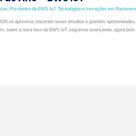
icas
,
Por dentro da BWS IoT
,
Tecnologias e Inovações em Rastreame
e 2026 se aproxima, trazendo novos desafios e grandes oportunidade
ém, sobre a nova fase da BWS IoT: seguimos avançando, agora pel