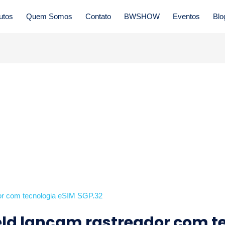
utos
Quem Somos
Contato
BWSHOW
Eventos
Blo
ield lançam rastreador com t