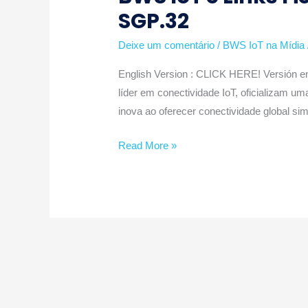
SGP.32
Links
Field
Deixe um comentário
/
BWS IoT na Mídia
lançam
rastreador
English Version : CLICK HERE! Versión en
com
líder em conectividade IoT, oficializam 
tecnologia
inova ao oferecer conectividade global sim
eSIM
SGP.32
Read More »