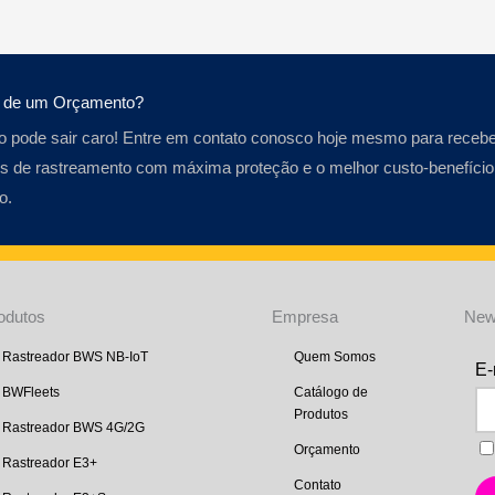
a de um Orçamento?
o pode sair caro! Entre em contato conosco hoje mesmo para recebe
s de rastreamento com máxima proteção e o melhor custo-benefício
o.
odutos
Empresa
New
Rastreador BWS NB-IoT
Quem Somos
BWFleets
Catálogo de
Produtos
Rastreador BWS 4G/2G
Orçamento
Rastreador E3+
Contato