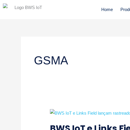
Ir
Home
Prod
para
o
conteúdo
GSMA
BWS
IoT
BWS IoT e Links F
e