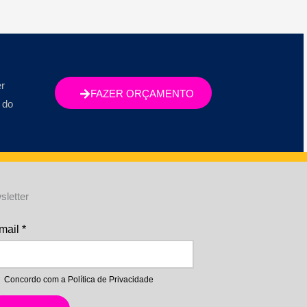
r
FAZER ORÇAMENTO
 do
sletter