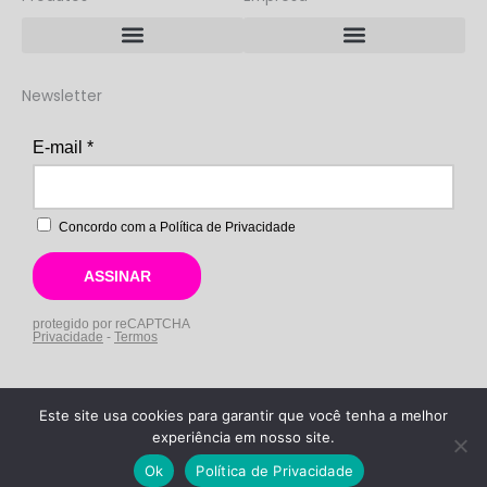
i
r
o
e
n
a
k
m
Rastreador BWS LoRaP2P/LoRaWAN
Rastreador BWS NB-IoT + LoRa
Newsletter
Este site usa cookies para garantir que você tenha a melhor
Copyright © 2026 BWS IoT
experiência em nosso site.
Ok
Política de Privacidade
Desenvolvido por HyTrade
Marketing & Vendas B2B