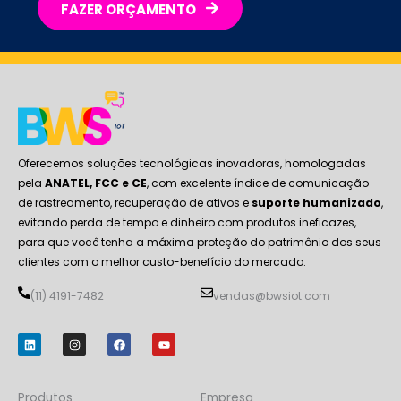
FAZER ORÇAMENTO
Oferecemos soluções tecnológicas inovadoras, homologadas
pela
ANATEL, FCC e CE
, com excelente índice de comunicação
de rastreamento, recuperação de ativos e
suporte humanizado
,
evitando perda de tempo e dinheiro com produtos ineficazes,
para que você tenha a máxima proteção do patrimônio dos seus
clientes com o melhor custo-benefício do mercado.
(11) 4191-7482
vendas@bwsiot.com
L
I
F
Y
i
n
a
o
n
s
c
u
k
t
e
t
e
a
b
u
d
g
o
b
Produtos
Empresa