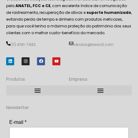
pela
ANATEL, FCC e CE
, com excelente índice de comunicação
de rastreamento, recuperação de ativos e
suporte humanizado
,
evitando perda de tempo e dinheiro com produtos ineficazes,
para que você tenha a máxima proteção do patrimônio dos seus
clientes com o melhor custo-benefício do mercado.
(11) 4191-7482
vendas@bwsiot.com
L
I
F
Y
i
n
a
o
n
s
c
u
k
t
e
t
e
a
b
u
d
g
o
b
Produtos
Empresa
i
r
o
e
n
a
k
m
Rastreador BWS LoRaP2P/LoRaWAN
Rastreador BWS NB-IoT + LoRa
Newsletter