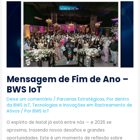
Mensagem
de
Fim
de
Ano
–
BWS
IoT
Mensagem de Fim de Ano –
BWS IoT
Deixe um comentário
/
Parcerias Estratégicas
,
Por dentro
da BWS IoT
,
Tecnologias e Inovações em Rastreamento de
Ativos
/ Por
BWS IoT
O espírito de Natal já está entre nós — e 2026 se
aproxima, trazendo novos desafios e grandes
oportunidades. Este é um momento de reflexão sobre